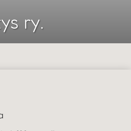
ys ry.
a