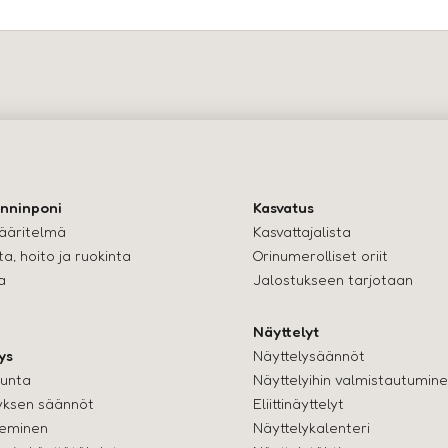
nninponi
Kasvatus
ääritelmä
Kasvattajalista
a, hoito ja ruokinta
Orinumerolliset oriit
a
Jalostukseen tarjotaan
Näyttelyt
ys
Näyttelysäännöt
kunta
Näyttelyihin valmistautumin
yksen säännöt
Eliittinäyttelyt
seminen
Näyttelykalenteri