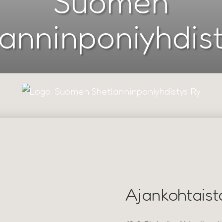
Suomen
anninponiyhdist
Ajankohtaist