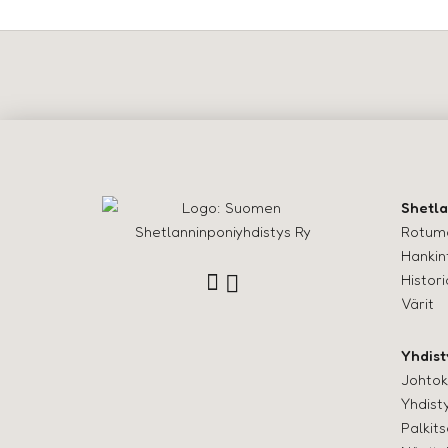
Shetla
Rotum
Hankint
Histori
Värit
Yhdist
Johto
Yhdist
Palkit