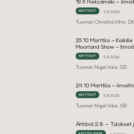
19.9 Pieksämäki – ilmo
NÄYTTELYT
3.8.2026
Tuomari Christina Vihrs, D
25.10 Marttila – Kaikill
Moorland Show – Ilmoi
NÄYTTELYT
5.8.2026
Tuomari Nigel Vale, GB
24.10 Marttila – ilmoi
NÄYTTELYT
5.8.2026
Tuomari Nigel Vale, GB
Ähtävä 2.8. – Tulokset j
KÄYTTÖLUOKAT