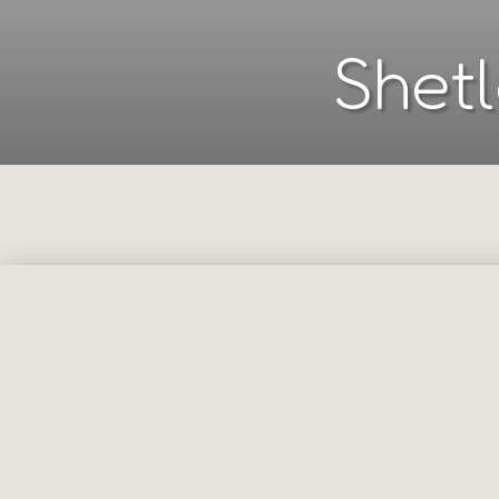
Shetl