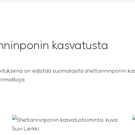
nninponin kasvatusta
uksena on edistää suomalaista shetlanninponin kasvat
senmatkoja.