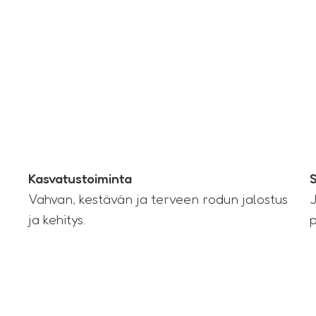
Kasvatustoiminta
S
Vahvan, kestävän ja terveen rodun jalostus
J
ja kehitys.
p