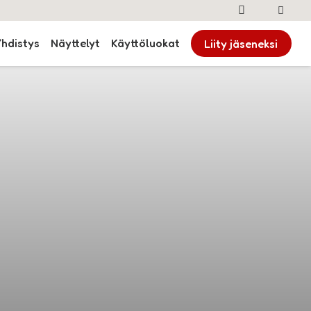
Yhdistys
Näyttelyt
Käyttöluokat
Liity jäseneksi