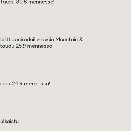
ittaudu 30.8 mennessä!
K
e brittiponiroduille avoin Mountain &
ttaudu 25.9 mennessä!
ttaudu 24.9 mennessä!
ulkaistu