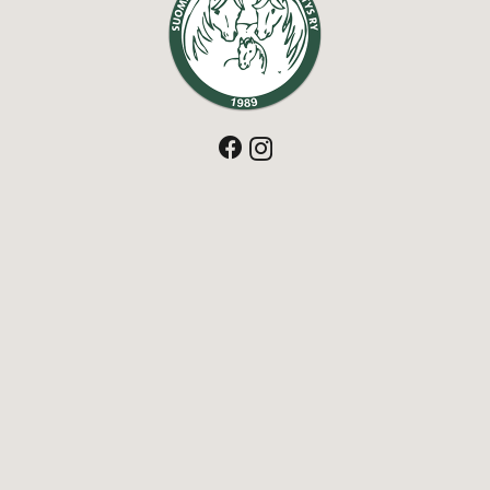
Shetlanninponi
Rotumääritelmä
Hankinta, hoito ja ruokinta
Historia
Värit
Yhdistys
Johtokunta
Yhdistyksen säännöt
Palkitseminen
Näyttely ja käyttötähde
t
Kokouspöytäkirjat