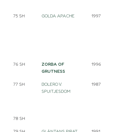
75 SH
GOLDA APACHE
1997
76 SH
ZORBA OF
1996
GRUTNESS
77 SH
BOLERO V.
1987
SPUITJESDOM
78 SH
79 SH
GLÄNTANS PIRAT
1991