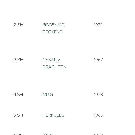
2 SH
GOOFY V.D.
1971
BOEKEND
3 SH
CESAR V.
1967
DRACHTEN
4 SH
IVRIG
1978
5 SH
HERKULES
1969