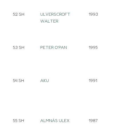
52 SH
ULVERSCROFT
1993
WALTER
53 SH
PETER O'PAN
1995
54 SH
AKU
1991
55 SH
ALMNÄS ULEX
1987