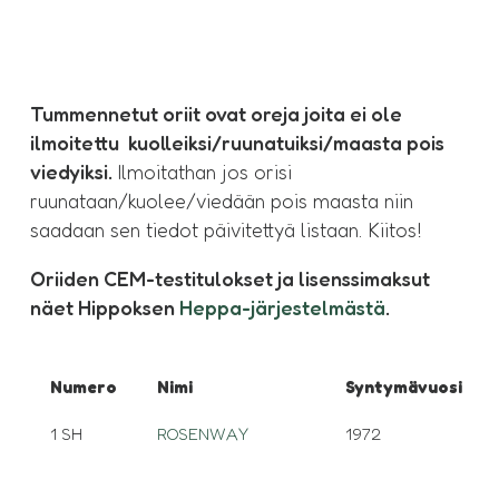
Tummennetut oriit ovat oreja joita ei ole
ilmoitettu kuolleiksi/ruunatuiksi/maasta pois
viedyiksi.
Ilmoitathan jos orisi
ruunataan/kuolee/viedään pois maasta niin
saadaan sen tiedot päivitettyä listaan. Kiitos!
Oriiden CEM-testitulokset ja lisenssimaksut
näet Hippoksen
Heppa-järjestelmästä
.
Numero
Nimi
Syntymävuosi
1 SH
ROSENWAY
1972