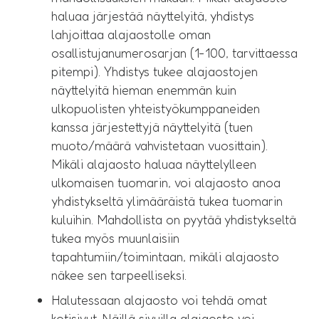
haluaa järjestää näyttelyitä, yhdistys
lahjoittaa alajaostolle oman
osallistujanumerosarjan (1-100, tarvittaessa
pitempi). Yhdistys tukee alajaostojen
näyttelyitä hieman enemmän kuin
ulkopuolisten yhteistyökumppaneiden
kanssa järjestettyjä näyttelyitä (tuen
muoto/määrä vahvistetaan vuosittain).
Mikäli alajaosto haluaa näyttelylleen
ulkomaisen tuomarin, voi alajaosto anoa
yhdistykseltä ylimääräistä tukea tuomarin
kuluihin. Mahdollista on pyytää yhdistykseltä
tukea myös muunlaisiin
tapahtumiin/toimintaan, mikäli alajaosto
näkee sen tarpeelliseksi.
Halutessaan alajaosto voi tehdä omat
kotisivut. Näillä sivuilla alajaosto voi