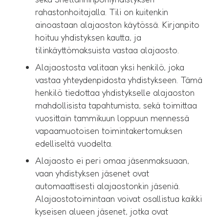
rahastonhoitajalla. Tili on kuitenkin
ainoastaan alajaoston käytössä. Kirjanpito
hoituu yhdistyksen kautta, ja
tilinkäyttömaksuista vastaa alajaosto.
Alajaostosta valitaan yksi henkilö, joka
vastaa yhteydenpidosta yhdistykseen. Tämä
henkilö tiedottaa yhdistykselle alajaoston
mahdollisista tapahtumista, sekä toimittaa
vuosittain tammikuun loppuun mennessä
vapaamuotoisen toimintakertomuksen
edelliseltä vuodelta.
Alajaosto ei peri omaa jäsenmaksuaan,
vaan yhdistyksen jäsenet ovat
automaattisesti alajaostonkin jäseniä.
Alajaostotoimintaan voivat osallistua kaikki
kyseisen alueen jäsenet, jotka ovat