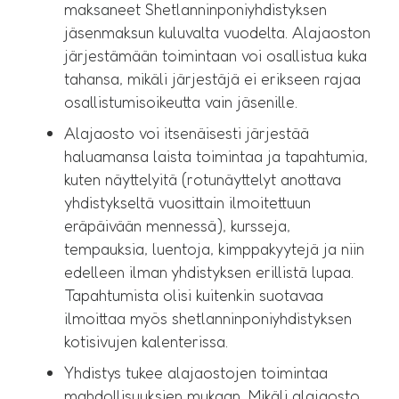
maksaneet Shetlanninponiyhdistyksen
jäsenmaksun kuluvalta vuodelta. Alajaoston
järjestämään toimintaan voi osallistua kuka
tahansa, mikäli järjestäjä ei erikseen rajaa
osallistumisoikeutta vain jäsenille.
Alajaosto voi itsenäisesti järjestää
haluamansa laista toimintaa ja tapahtumia,
kuten näyttelyitä (rotunäyttelyt anottava
yhdistykseltä vuosittain ilmoitettuun
eräpäivään mennessä), kursseja,
tempauksia, luentoja, kimppakyytejä ja niin
edelleen ilman yhdistyksen erillistä lupaa.
Tapahtumista olisi kuitenkin suotavaa
ilmoittaa myös shetlanninponiyhdistyksen
kotisivujen kalenterissa.
Yhdistys tukee alajaostojen toimintaa
mahdollisuuksien mukaan. Mikäli alajaosto