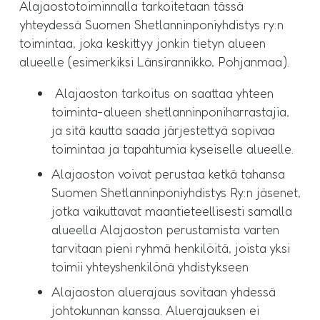
Alajaostotoiminnalla tarkoitetaan tässä
yhteydessä Suomen Shetlanninponiyhdistys ry:n
toimintaa, joka keskittyy jonkin tietyn alueen
alueelle (esimerkiksi Länsirannikko, Pohjanmaa).
Alajaoston tarkoitus on saattaa yhteen
toiminta-alueen shetlanninponiharrastajia,
ja sitä kautta saada järjestettyä sopivaa
toimintaa ja tapahtumia kyseiselle alueelle.
Alajaoston voivat perustaa ketkä tahansa
Suomen Shetlanninponiyhdistys Ry:n jäsenet,
jotka vaikuttavat maantieteellisesti samalla
alueella Alajaoston perustamista varten
tarvitaan pieni ryhmä henkilöitä, joista yksi
toimii yhteyshenkilönä yhdistykseen
Alajaoston aluerajaus sovitaan yhdessä
johtokunnan kanssa. Aluerajauksen ei