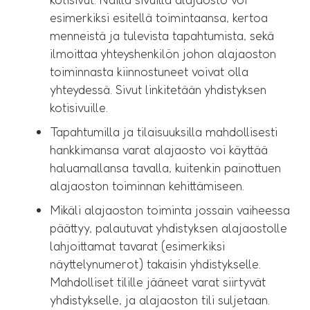
esimerkiksi esitellä toimintaansa, kertoa
menneistä ja tulevista tapahtumista, sekä
ilmoittaa yhteyshenkilön johon alajaoston
toiminnasta kiinnostuneet voivat olla
yhteydessä. Sivut linkitetään yhdistyksen
kotisivuille.
Tapahtumilla ja tilaisuuksilla mahdollisesti
hankkimansa varat alajaosto voi käyttää
haluamallansa tavalla, kuitenkin painottuen
alajaoston toiminnan kehittämiseen.
Mikäli alajaoston toiminta jossain vaiheessa
päättyy, palautuvat yhdistyksen alajaostolle
lahjoittamat tavarat (esimerkiksi
näyttelynumerot) takaisin yhdistykselle.
Mahdolliset tilille jääneet varat siirtyvät
yhdistykselle, ja alajaoston tili suljetaan.