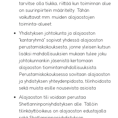
tarvitse olla tiukka, riittää kun toiminnan alue
on suurinpiirtein määritelty. Tähän
vaikuttavat mm. muiden alajaostojen
toiminta-alueet.
Yhdistyksen johtokunta ja alajaoston
”kantaryhmä” sopivat yhdessä alajaoston
perustamiskokouksesta, jonne yleisen kutsun
lisäksi mahdollisuuksien mukaan tulee joku
johtokunnankin jäsenistä kertomaan
alajaoston tiomintamahdollisuuksista.
Perustamiskokouksessa sovitaan alajaoston
ja yhdistyksen yhteydenpidosta, tilinhoidosta
sekä muista esille nousevista asioista
Alajaoston tili voidaan perustaa
Shetlanninponiyhdistyksen alle. Tällöin
tilinkäyttöoikeus on alajaoston edustajalla
sekä Shetlanninponiyhdistyksen