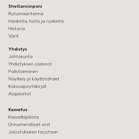
Shetlanninponi
Rotumääritelmä
Hankinta, hoito ja ruokinta
Historia
Värit
Yhdistys
Johtokunta
Yhdistyksen säännöt
Palkitseminen
Näyttely ja käyttötähde
t
Kokouspöytäkirjat
Alajaostot
Kasvatus
Kasvattajalista
Orinumerolliset oriit
Jalostukseen tarjotaan