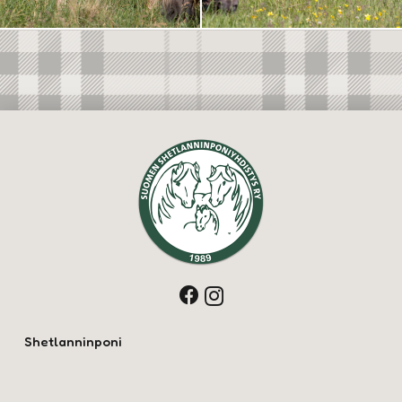
Shetlanninponi
Rotumääritelmä
Hankinta, hoito ja ruokinta