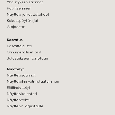
Yhdistyksen säännöt
Palkitseminen
Näyttely ja käyttötähde
t
Kokouspöytäkirjat
Alajaostot
Kasvatus
Kasvattajalista
Orinumerolliset oriit
Jalostukseen tarjotaan
Näyttelyt
Näyttelysäännöt
Näyttelyihin valmistautuminen
Eliittinäyttelyt
Näyttelykalenteri
Näyttelytähti
Näyttelyn järjestäjille