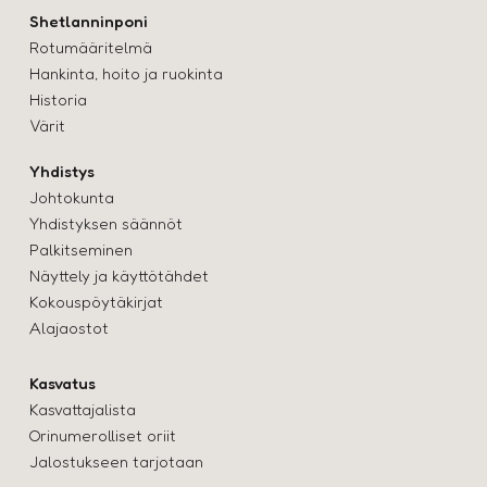
Shetlanninponi
Rotumääritelmä
Hankinta, hoito ja ruokinta
Historia
Värit
Yhdistys
Johtokunta
Yhdistyksen säännöt
Palkitseminen
Näyttely ja käyttötähde
t
Kokouspöytäkirjat
Alajaostot
Kasvatus
Kasvattajalista
Orinumerolliset oriit
Jalostukseen tarjotaan