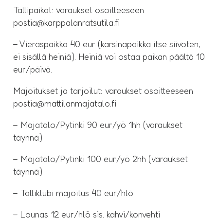
Tallipaikat: varaukset osoitteeseen
postia@karppalanratsutila.fi
– Vieraspaikka 40 eur (karsinapaikka itse siivoten,
ei sisällä heiniä). Heiniä voi ostaa paikan päältä 10
eur/päivä.
Majoitukset ja tarjoilut: varaukset osoitteeseen
postia@mattilanmajatalo.fi
– Majatalo/Pytinki 90 eur/yö 1hh (varaukset
täynnä)
– Majatalo/Pytinki 100 eur/yö 2hh (varaukset
täynnä)
– Talliklubi majoitus 40 eur/hlö
– Lounas 12 eur/hlö sis. kahvi/konvehti