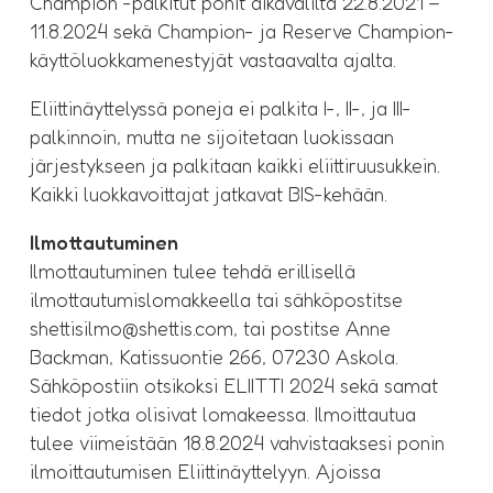
Champion -palkitut ponit aikaväliltä 22.8.2021 –
11.8.2024 sekä Champion- ja Reserve Champion-
käyttöluokkamenestyjät vastaavalta ajalta.
Eliittinäyttelyssä poneja ei palkita I-, II-, ja III-
palkinnoin, mutta ne sijoitetaan luokissaan
järjestykseen ja palkitaan kaikki eliittiruusukkein.
Kaikki luokkavoittajat jatkavat BIS-kehään.
Ilmottautuminen
Ilmottautuminen tulee tehdä erillisellä
ilmottautumislomakkeella tai sähköpostitse
shettisilmo@shettis.com, tai postitse Anne
Backman, Katissuontie 266, 07230 Askola.
Sähköpostiin otsikoksi ELIITTI 2024 sekä samat
tiedot jotka olisivat lomakeessa. Ilmoittautua
tulee viimeistään 18.8.2024 vahvistaaksesi ponin
ilmoittautumisen Eliittinäyttelyyn. Ajoissa