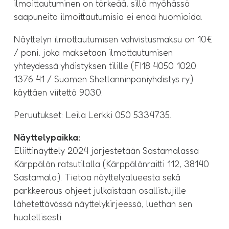
ilmoittautuminen on tärkeää, sillä myöhässä
saapuneita ilmoittautumisia ei enää huomioida.
Näyttelyn ilmottautumisen vahvistusmaksu on 10€
/ poni, joka maksetaan ilmottautumisen
yhteydessä yhdistyksen tilille (FI18 4050 1020
1376 41 / Suomen Shetlanninponiyhdistys ry)
käyttäen viitettä 9030.
Peruutukset: Leila Lerkki 050 5334735.
Näyttelypaikka:
Eliittinäyttely 2024 järjestetään Sastamalassa
Kärppälän ratsutilalla (Kärppälänraitti 112, 38140
Sastamala). Tietoa näyttelyalueesta sekä
parkkeeraus ohjeet julkaistaan osallistujille
lähetettävässä näyttelykirjeessä, luethan sen
huolellisesti.