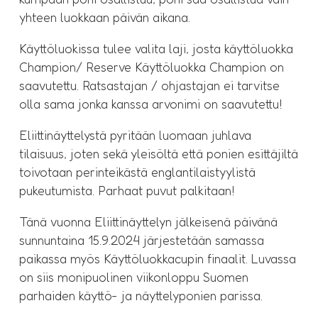
yhteen luokkaan päivän aikana.
Käyttöluokissa tulee valita laji, josta käyttöluokka
Champion/ Reserve Käyttöluokka Champion on
saavutettu. Ratsastajan / ohjastajan ei tarvitse
olla sama jonka kanssa arvonimi on saavutettu!
Eliittinäyttelystä pyritään luomaan juhlava
tilaisuus, joten sekä yleisöltä että ponien esittäjiltä
toivotaan perinteikästä englantilaistyylistä
pukeutumista. Parhaat puvut palkitaan!
Tänä vuonna Eliittinäyttelyn jälkeisenä päivänä
sunnuntaina 15.9.2024 järjestetään samassa
paikassa myös Käyttöluokkacupin finaalit. Luvassa
on siis monipuolinen viikonloppu Suomen
parhaiden käyttö- ja näyttelyponien parissa.