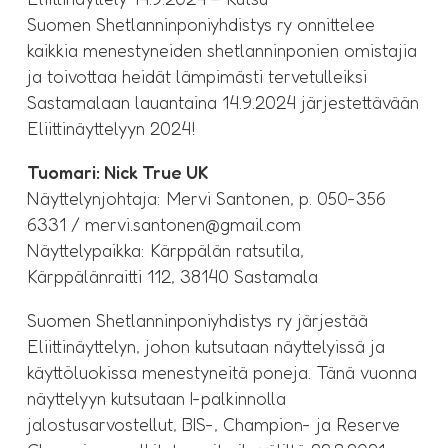
Suomen Shetlanninponiyhdistys ry onnittelee
kaikkia menestyneiden shetlanninponien omistajia
ja toivottaa heidät lämpimästi tervetulleiksi
Sastamalaan lauantaina 14.9.2024 järjestettävään
Eliittinäyttelyyn 2024!
Tuomari: Nick True UK
Näyttelynjohtaja: Mervi Santonen, p. 050-356
6331 / mervi.santonen@gmail.com
Näyttelypaikka: Kärppälän ratsutila,
Kärppälänraitti 112, 38140 Sastamala
Suomen Shetlanninponiyhdistys ry järjestää
Eliittinäyttelyn, johon kutsutaan näyttelyissä ja
käyttöluokissa menestyneitä poneja. Tänä vuonna
näyttelyyn kutsutaan I-palkinnolla
jalostusarvostellut, BIS-, Champion- ja Reserve