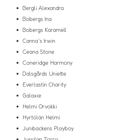
Bergli Alexandra
Bobergs Ina
Bobergs Karamell
Canna´s Irwin
Ceana Stone
Coneridge Harmony
Dalsgårds Uniette
Everlastin Charity
Galaxie
Helmi Orvokki
Hyrtölän Helmi
Junibackens Playboy
Jussilan Zorro