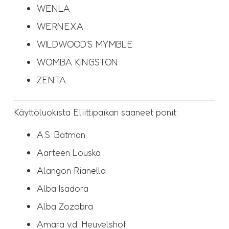
WENLA
WERNEXA
WILDWOOD’S MYMBLE
WOMBA KINGSTON
ZENTA
Käyttöluokista Eliittipaikan saaneet ponit:
A.S. Batman
Aarteen Louska
Alangon Rianella
Alba Isadora
Alba Zozobra
Amara v.d. Heuvelshof