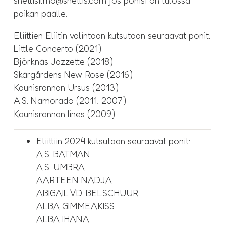
shettisilmo@shettis.com jos ponisi on tulossa
paikan päälle.
Eliittien Eliitin valintaan kutsutaan seuraavat ponit:
Little Concerto (2021)
Björknäs Jazzette (2018)
Skärgårdens New Rose (2016)
Kaunisrannan Ursus (2013)
A.S. Namorado (2011, 2007)
Kaunisrannan Iines (2009)
Eliittiin 2024 kutsutaan seuraavat ponit:
A.S. BATMAN
A.S. UMBRA
AARTEEN NADJA
ABIGAIL V.D. BELSCHUUR
ALBA GIMMEAKISS
ALBA IHANA