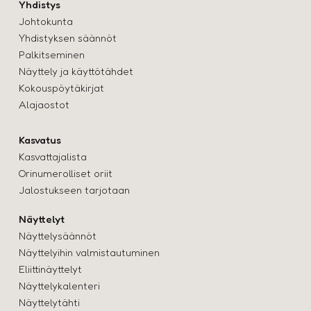
Yhdistys
Johtokunta
Yhdistyksen säännöt
Palkitseminen
Näyttely ja käyttötähde
t
Kokouspöytäkirjat
Alajaostot
Kasvatus
Kasvattajalista
Orinumerolliset oriit
Jalostukseen tarjotaan
Näyttelyt
Näyttelysäännöt
Näyttelyihin valmistautuminen
Eliittinäyttelyt
Näyttelykalenteri
Näyttelytähti