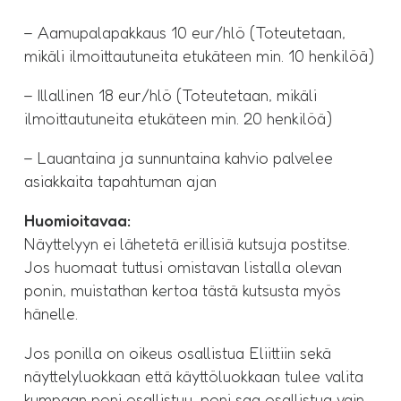
– Aamupalapakkaus 10 eur/hlö (Toteutetaan,
mikäli ilmoittautuneita etukäteen min. 10 henkilöä)
– Illallinen 18 eur/hlö (Toteutetaan, mikäli
ilmoittautuneita etukäteen min. 20 henkilöä)
– Lauantaina ja sunnuntaina kahvio palvelee
asiakkaita tapahtuman ajan
Huomioitavaa:
Näyttelyyn ei lähetetä erillisiä kutsuja postitse.
Jos huomaat tuttusi omistavan listalla olevan
ponin, muistathan kertoa tästä kutsusta myös
hänelle.
Jos ponilla on oikeus osallistua Eliittiin sekä
näyttelyluokkaan että käyttöluokkaan tulee valita
kumpaan poni osallistuu, poni saa osallistua vain