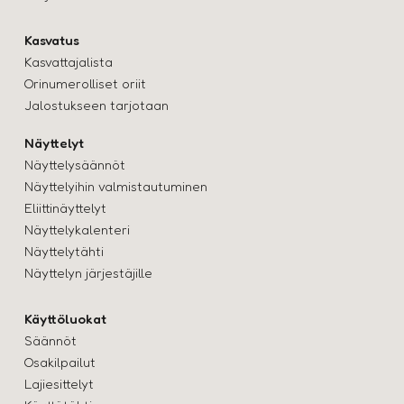
Kasvatus
Kasvattajalista
Orinumerolliset oriit
Jalostukseen tarjotaan
Näyttelyt
Näyttelysäännöt
Näyttelyihin valmistautuminen
Eliittinäyttelyt
Näyttelykalenteri
Näyttelytähti
Näyttelyn järjestäjille
Käyttöluokat
Säännöt
Osakilpailut
Lajiesittelyt