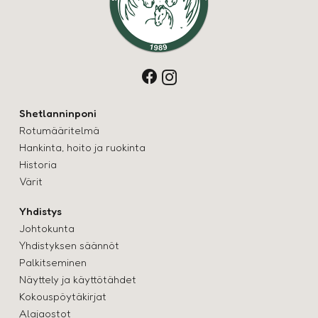
Shetlanninponi
Rotumääritelmä
Hankinta, hoito ja ruokinta
Historia
Värit
Yhdistys
Johtokunta
Yhdistyksen säännöt
Palkitseminen
Näyttely ja käyttötähde
t
Kokouspöytäkirjat
Alajaostot